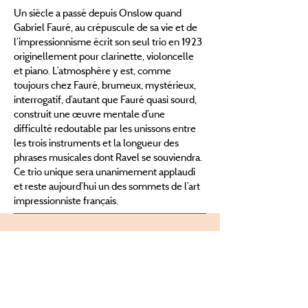
Un siècle a passé depuis Onslow quand
Gabriel Fauré, au crépuscule de sa vie et de
l’impressionnisme écrit son seul trio en 1923
originellement pour clarinette, violoncelle
et piano. L’atmosphère y est, comme
toujours chez Fauré, brumeux, mystérieux,
interrogatif, d’autant que Fauré quasi sourd,
construit une œuvre mentale d’une
difficulté redoutable par les unissons entre
les trois instruments et la longueur des
phrases musicales dont Ravel se souviendra.
Ce trio unique sera unanimement applaudi
et reste aujourd’hui un des sommets de l’art
impressionniste français.
George Onslow >
1784 -1859
Trio en fa m. op.83 - ca.1850
Allegro patetico | Adagio grandioso |
Scherzo | Finale : Allegro animato