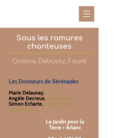
Sous les ramures
chanteuses
Onslow, Debussy, Fauré
Les Donneurs de Sérénades
Marie Delaunay,
violon
Angèle Decreux,
violoncelle
Simon Echarte,
piano Pleyel
historique
Le Jardin pour la
Terre > Arlanc