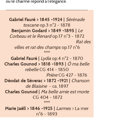
où le charme répond à l’élégance.
Sérénade
Gabriel Fauré >
1845 -1924
|
toscane
op.3 n°2 - 1878
Le
Benjamin Godard >
1849 -1895
|
Corbeau et le Renard
op.17 n°3 - 1872
Rat des
villes et rat des champs
op.17 n°6
***
Lydia
op.4 n°2 - 1870
Gabriel Fauré |
Ô ma belle
Charles Gounod >
1818 -1893
|
rebelle
CG
414 - 1850
Prière
CG
427 - 1876
Chanson
Déodat de Séverac >
1872 -1921
|
de Blaisine
- ca. 1897
Ma belle amie est morte
Charles Gounod |
CG
404 - 1872
***
Larmes
> La mer
Marie Jaëll > 1846 -1925 |
n°6 - 1893
Soleils
Nadia Boulanger >
1887-1979
|
couchants
- 1907
***