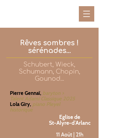
Rêves sombres !
sérénades...
Schubert, Wieck,
Schumann, Chopin,
Gounod...
Pierre Gennaï,
baryton >
Talent Adami Classique 2025
Lola Giry,
piano Pleyel
historique
Eglise de
St-Alyre-d‘Arlanc
11 Août | 21h