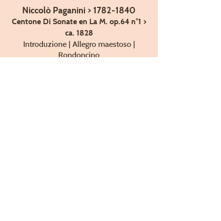
Niccolò Paganini >
1782-1840
Centone Di Sonate en La M. op.64 n°1 >
ca. 1828
Introduzione | Allegro maestoso |
Rondoncino
***
Mauro Giuliani >
1781-1829
Grand Duo Concertant pour violon et
guitarre op.85 > ca. 1817
Allegro Maestoso | Andante molto
Sostenuto
Scherzo | Allegro espressivo
***
Isaac Albéniz > 1860-1909
> 1891 -
Mallorca, Barcarola op.202
transcription pour guitare
> 1889 -
Torre Bermeja, Serenata op.92
transcription pour guitare
***