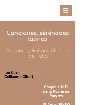
Canciones, sérénades
latines
Paganini, Giuliani, Albéniz,
de Falla
Jou Chan,
violon
Guillaume Gibert,
guitare
Chapelle N.D.
de la Roche de
Mayres
18 Août | 15h30